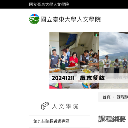
跳
國立臺東大學人文學院
到
主
要
內
容
區
首頁
課程
人 文 學 院
課程綱要
第九任院長遴選專區