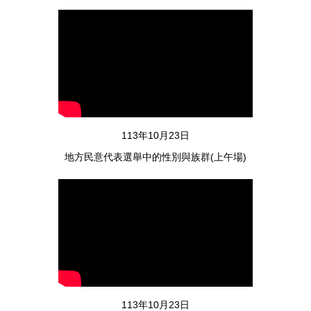
114年11月04日
人文學院第二次院主管會議
113年10月23日
地方民意代表選舉中的性別與族群(上午場)
114年11月03日
人文學院高教深耕暨東臺灣人文創新創意競賽成果展開幕暨頒獎典禮
114年10月19日
113年10月23日