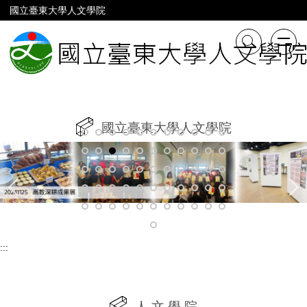
跳
國立臺東大學人文學院
到
主
要
內
容
區
國立臺東大學人文學院
:::
人 文 學 院