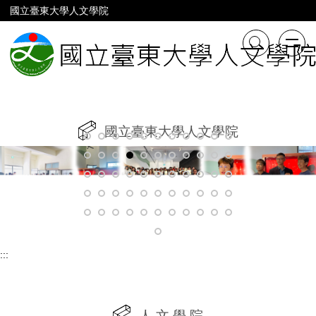
跳
國立臺東大學人文學院
到
主
要
內
容
區
國立臺東大學人文學院
:::
人 文 學 院